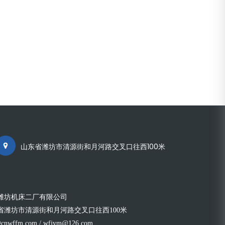
山东省潍坊市清源街和月河路交叉口往西100米
潍坊机床二厂有限公司
省潍坊市清源街和月河路交叉口往西100米
nwffm.com / wfjym@126.com